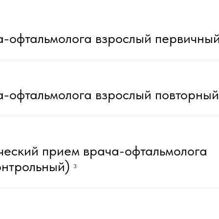
а-офтальмолога взрослый первичны
а-офтальмолога взрослый повторны
еский прием врача-офтальмолога
онтрольный)
3