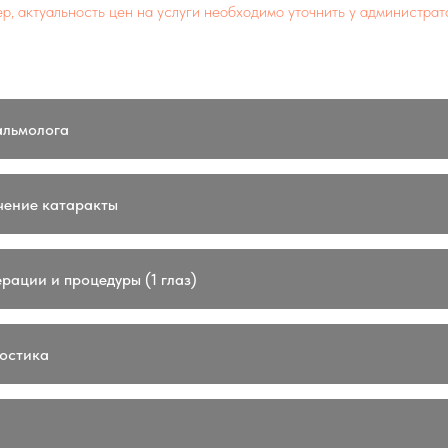
р, актуальность цен на услуги необходимо уточнить у администрат
альмолога
чение катаракты
рации и процедуры (1 глаз)
остика
я