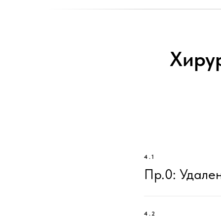
Хиру
4.1
Пр.0: Удале
4.2