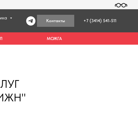
ника
Контакты
+7 (3414) 541-511
Л
МОЖГА
ЛУГ
ВИЖН"