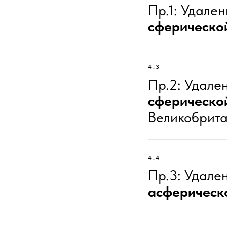
Пр.1: Удале
сферическ
4.3
Пр.2: Удале
сферическ
Великобрита
4.4
Пр.3: Удале
асферичес