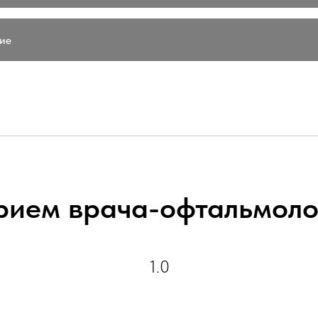
ие
рием врача-офтальмоло
1.0