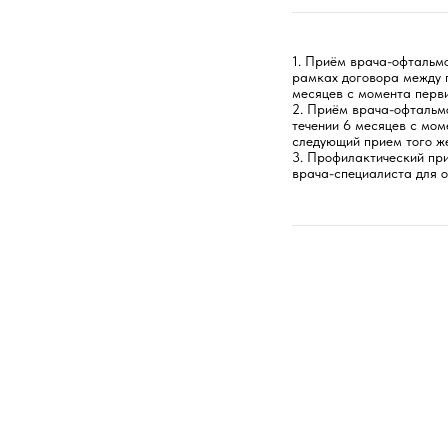
1. Приём врача-офтальмо
рамках договора между 
месяцев с момента перв
2. Приём врача-офтальмо
течении 6 месяцев с мом
следующий прием того ж
3. Профилактический при
врача-специалиста для о