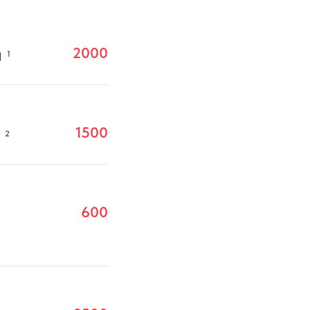
й
2000
1
й
1500
2
600