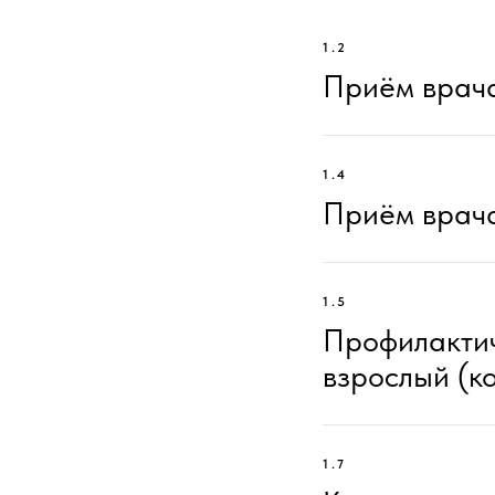
1.2
Приём врач
1.4
Приём врач
1.5
Профилактич
взрослый (к
1.7