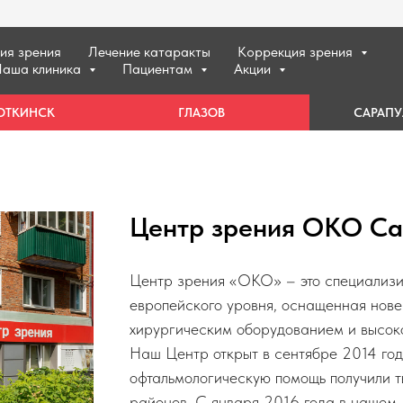
ия зрения
Лечение катаракты
Коррекция зрения
аша клиника
Пациентам
Акции
ОТКИНСК
ГЛАЗОВ
САРАПУ
Центр зрения ОКО Са
Центр зрения «ОКО» – это специализи
европейского уровня, оснащенная нов
хирургическим оборудованием и высо
Наш Центр открыт в сентябре 2014 го
офтальмологическую помощь получили т
районов. С января 2016 года в нашем