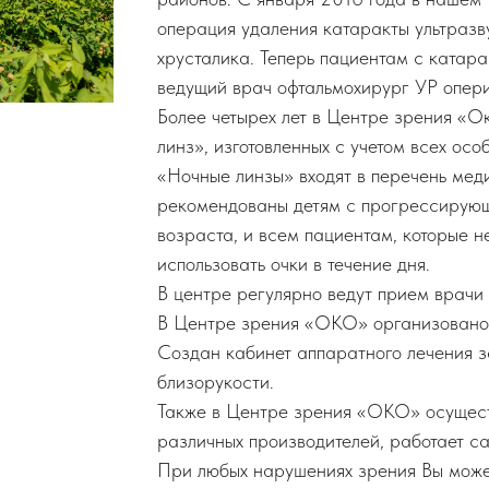
операция удаления катаракты ультразв
хрусталика. Теперь пациентам с катара
ведущий врач офтальмохирург УР опери
Более четырех лет в Центре зрения «О
линз», изготовленных с учетом всех ос
«Ночные линзы» входят в перечень мед
рекомендованы детям с прогрессирующ
возраста, и всем пациентам, которые не
использовать очки в течение дня.
В центре регулярно ведут прием врачи
В Центре зрения «ОКО» организовано 
Создан кабинет аппаратного лечения з
близорукости.
Также в Центре зрения «ОКО» осущест
различных производителей, работает са
При любых нарушениях зрения Вы може