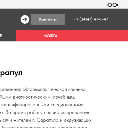
Контакты
+7 (34147) 47–1–47
Л
МОЖГА
рапул
рованная офтальмологическая клиника
ейшим диагностическим, лечебным,
коквалифицированными специалистами.
да. За время работы специализированную
ысячи жителей г. Сарапула и окружающих
 Центре проводится самая современная