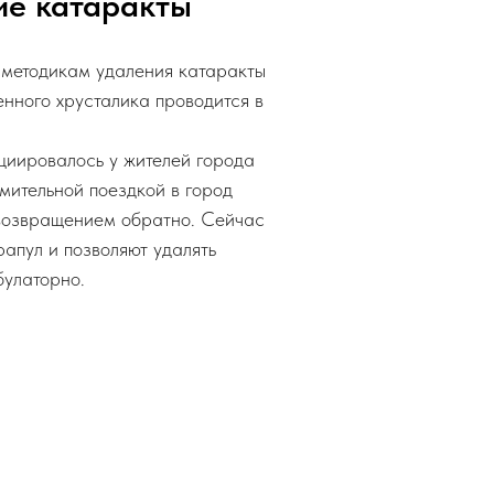
ие катаракты
методикам удаления катаракты
енного хрусталика проводится в
циировалось у жителей города
ительной поездкой в город
возвращением обратно. Сейчас
апул и позволяют удалять
улаторно.